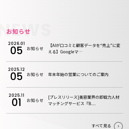
NEWS
お知らせ
2026.01
【AIが口コミと顧客データを“売上”に変
05
お知らせ
える】Googleマ…
2025.12
05
お知らせ
年末年始の営業についてのご案内
2025.11
[プレスリリース]美容業界の即戦力人材
01
お知らせ
マッチングサービス『B…
すべて⾒る